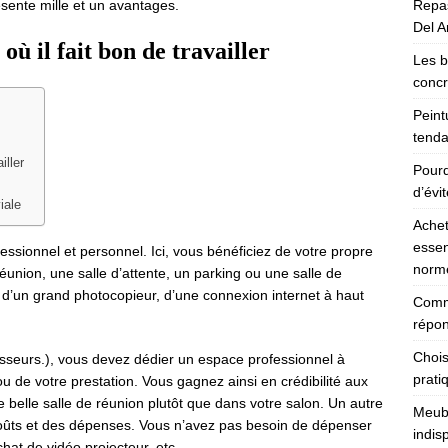
sente mille et un avantages.
Repas
Del Ar
où il fait bon de travailler
Les b
concr
Peint
tenda
iller
Pourq
d’évi
iale
Achet
essen
ssionnel et personnel. Ici, vous bénéficiez de votre propre
norm
éunion, une salle d’attente, un parking ou une salle de
 d’un grand photocopieur, d’une connexion internet à haut
Comme
répon
Chois
nisseurs.), vous devez dédier un espace professionnel à
prati
u de votre prestation. Vous gagnez ainsi en crédibilité aux
 belle salle de réunion plutôt que dans votre salon. Un autre
Meubl
coûts et des dépenses. Vous n’avez pas besoin de dépenser
indis
’achat de vidéo projecteur, etc.