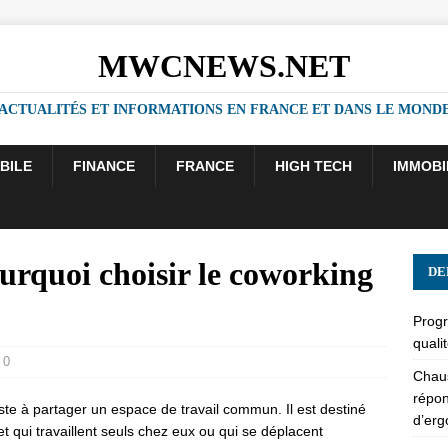
MWCNEWS.NET
ACTUALITÉS ET INFORMATIONS EN FRANCE ET DANS LE MOND
BILE
FINANCE
FRANCE
HIGH TECH
IMMOBI
urquoi choisir le coworking
DE
Progr
quali
0
Chaus
répon
ste à partager un espace de travail commun. Il est destiné
d’er
et qui travaillent seuls chez eux ou qui se déplacent