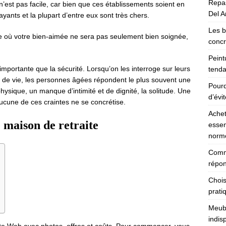
Repas
’est pas facile, car bien que ces établissements soient en
Del Ar
ayants et la plupart d’entre eux sont très chers.
Les b
e où votre bien-aimée ne sera pas seulement bien soignée,
concr
Peint
importante que la sécurité. Lorsqu’on les interroge sur leurs
tenda
n de vie, les personnes âgées répondent le plus souvent une
Pourq
physique, un manque d’intimité et de dignité, la solitude. Une
d’évi
aucune de ces craintes ne se concrétise.
Achet
 maison de retraite
essen
norm
Comme
répon
Chois
prati
Meubl
indis