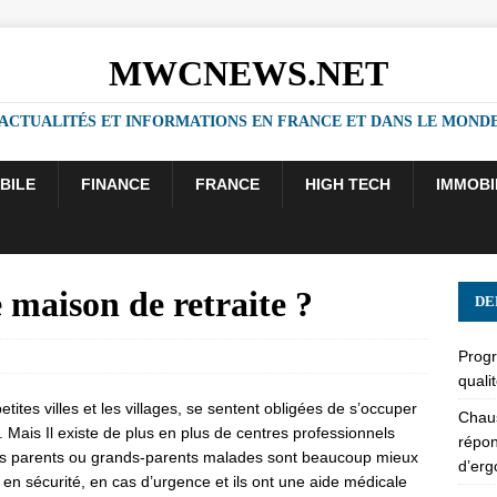
MWCNEWS.NET
ACTUALITÉS ET INFORMATIONS EN FRANCE ET DANS LE MOND
BILE
FINANCE
FRANCE
HIGH TECH
IMMOBI
maison de retraite ?
DE
Progr
quali
tes villes et les villages, se sentent obligées de s’occuper
Chaus
Mais Il existe de plus en plus de centres professionnels
répon
les parents ou grands-parents malades sont beaucoup mieux
d’er
us en sécurité, en cas d’urgence et ils ont une aide médicale