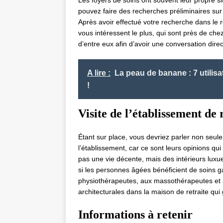
Les foyers de soins ont souvent leur propre 
pouvez faire des recherches préliminaires sur 
Après avoir effectué votre recherche dans le 
vous intéressent le plus, qui sont près de che
d’entre eux afin d’avoir une conversation dire
A lire :
La peau de banane : 7 utilis
!
Visite de l’établissement de 
Étant sur place, vous devriez parler non seul
l’établissement, car ce sont leurs opinions qui
pas une vie décente, mais des intérieurs luxue
si les personnes âgées bénéficient de soins g
physiothérapeutes, aux massothérapeutes et a
architecturales dans la maison de retraite qu
Informations à retenir