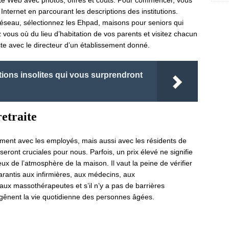
site Web avec photos, offres et coûts. Pour commencer, vous
Internet en parcourant les descriptions des institutions.
réseau, sélectionnez les Ehpad, maisons pour seniors qui
z vous où du lieu d’habitation de vos parents et visitez chacun
cte avec le directeur d’un établissement donné.
ations insolites qui vous surprendront
retraite
ement avec les employés, mais aussi avec les résidents de
 seront cruciales pour nous. Parfois, un prix élevé ne signifie
ux de l’atmosphère de la maison. Il vaut la peine de vérifier
arantis aux infirmières, aux médecins, aux
ux massothérapeutes et s’il n’y a pas de barrières
i gênent la vie quotidienne des personnes âgées.