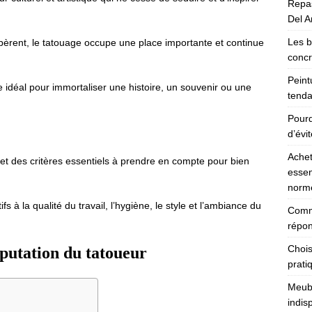
Repas
Del Ar
Les b
pèrent, le tatouage occupe une place importante et continue
concr
Peint
 idéal pour immortaliser une histoire, un souvenir ou une
tenda
Pourq
d’évi
Achet
t des critères essentiels à prendre en compte pour bien
essen
norm
à la qualité du travail, l’hygiène, le style et l’ambiance du
Comme
répon
Chois
réputation du tatoueur
prati
Meubl
indis