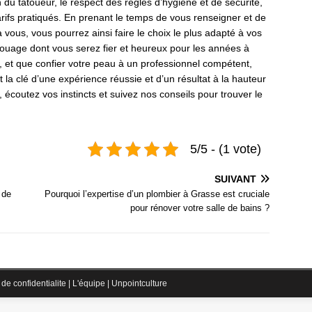
ion du tatoueur, le respect des règles d’hygiène et de sécurité,
tarifs pratiqués. En prenant le temps de vous renseigner et de
à vous, vous pourrez ainsi faire le choix le plus adapté à vos
tatouage dont vous serez fier et heureux pour les années à
t, et que confier votre peau à un professionnel compétent,
 la clé d’une expérience réussie et d’un résultat à la hauteur
écoutez vos instincts et suivez nos conseils pour trouver le
5/5 - (1 vote)
SUIVANT
 de
Pourquoi l’expertise d’un plombier à Grasse est cruciale
pour rénover votre salle de bains ?
 de confidentialite
|
L'équipe
|
Unpointculture