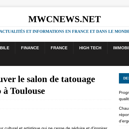
MWCNEWS.NET
ACTUALITÉS ET INFORMATIONS EN FRANCE ET DANS LE MOND
BILE
FINANCE
FRANCE
HIGH TECH
IMMOBI
uver le salon de tatouage
DE
o à Toulouse
Progr
quali
Chaus
répon
d’er
ur culturel et artistique qui ne cesse de séduire et d’inspirer