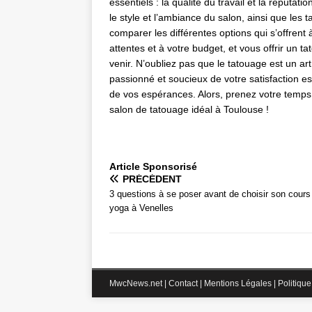
essentiels : la qualité du travail et la réputat
le style et l’ambiance du salon, ainsi que les 
comparer les différentes options qui s’offrent 
attentes et à votre budget, et vous offrir un 
venir. N’oubliez pas que le tatouage est un ar
passionné et soucieux de votre satisfaction est
de vos espérances. Alors, prenez votre temps, 
salon de tatouage idéal à Toulouse !
Articlе Spоnsоrisé
PRÉCÉDENT
3 questions à se poser avant de choisir son cours
yoga à Venelles
MwcNews.net
|
Contact
|
Mentions Légales
|
Politique