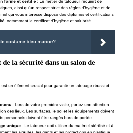
 formé et certifié
: Le métier de tatoueur requiert de
iques, ainsi qu’un respect strict des règles d’hygiène et de
nnel qui vous intéresse dispose des diplômes et certifications
té, notamment le certificat d’hygiène et salubrité.
 de costume bleu marine?
 de la sécurité dans un salon de
 est un élément crucial pour garantir un tatouage réussi et
retenu
: Lors de votre première visite, portez une attention
ation des lieux. Les surfaces, le sol et les équipements doivent
ets personnels doivent être rangés hors de portée.
sage unique
: Le tatoueur doit utiliser du matériel stérilisé et à
nt les aiguilles, les gants et les protections en plastique.