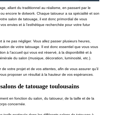
age, allant du traditionnel au réalisme, en passant par le
l ou encore le dotwork. Chaque tatoueur a sa spécialité et son
 votre salon de tatouage, il est donc primordial de vous
vos envies et à l’esthétique recherchée pour votre futur
 à ne pas négliger. Vous allez passer plusieurs heures,
lisation de votre tatouage. Il est donc essentiel que vous vous
ion à l’accueil qui vous est réservé, à la disponibilité et à
générale du salon (musique, décoration, luminosité, etc.).
r de votre projet et de vos attentes, afin de vous assurer qu’il
vous proposer un résultat à la hauteur de vos espérances.
 salons de tatouage toulousains
ent en fonction du salon, du tatoueur, de la taille et de la
corps concernée.
s tarifs pratiqués dans les différents salons de tatouage à