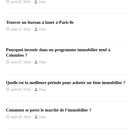
avril 25, 2020
Paul
Trouver un bureau à louer à Paris 8e
août 27, 2019
Paul
Pourquoi investir dans un programme immobilier neuf à
Colombes ?
août 27, 2019
Paul
Quelle est la meilleure période pour acheter un bien immobilier ?
août 20, 2019
Paul
Comment se porte le marché de l’immobilier ?
août 19, 2019
Paul