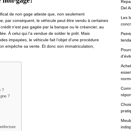
e non-gage?
Repas
Del Ar
rtificat de non gage atteste que, non seulement
Les b
que, par conséquent, le véhicule peut être vendu à certaines
concr
un crédit n’est pas gagée par la banque ou le créancier, au
ée. À celui qui l’a vendue de solder le prêt. Mais
Peint
ndes impayées, le véhicule fait l’objet d’une procédure
tenda
ion empêche sa vente. Et donc son immatriculation,
Pourq
d’évi
Achet
essen
norm
Comme
e ?
répon
igne ?
Chois
prati
Meubl
indis
réfecture