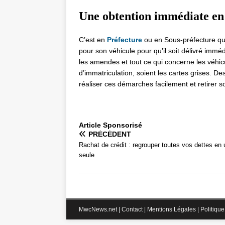
Une obtention immédiate en 
C’est en
Préfecture
ou en Sous-préfecture qu’u
pour son véhicule pour qu’il soit délivré imméd
les amendes et tout ce qui concerne les véhicule
d’immatriculation, soient les cartes grises. D
réaliser ces démarches facilement et retirer s
Articlе Spоnsоrisé
PRÉCÉDENT
Rachat de crédit : regrouper toutes vos dettes en
seule
MwcNews.net
|
Contact
|
Mentions Légales
|
Politique