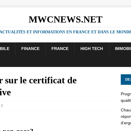
MWCNEWS.NET
ACTUALITÉS ET INFORMATIONS EN FRANCE ET DANS LE MOND
BILE
FINANCE
FRANCE
HIGH TECH
IMMOBI
 sur le certificat de
DE
ive
Progr
quali
0
Chaus
répon
d’er