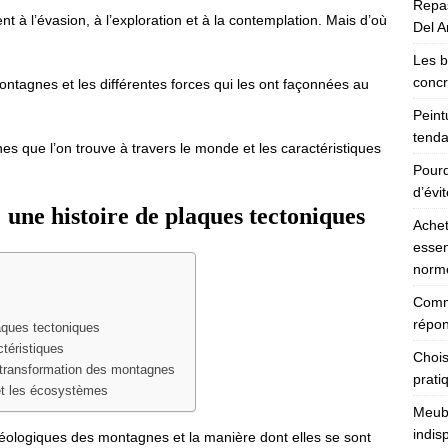
Repas
t à l’évasion, à l’exploration et à la contemplation. Mais d’où
Del Ar
Les b
concr
ntagnes et les différentes forces qui les ont façonnées au
Peint
tenda
s que l’on trouve à travers le monde et les caractéristiques
Pourq
d’évi
 une histoire de plaques tectoniques
Achet
essen
norm
Comme
répon
aques tectoniques
téristiques
Chois
la transformation des montagnes
prati
 et les écosystèmes
Meubl
indis
logiques des montagnes et la manière dont elles se sont