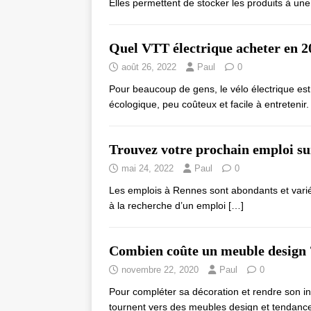
Elles permettent de stocker les produits à u
Quel VTT électrique acheter en 2
août 26, 2022
Paul
0
Pour beaucoup de gens, le vélo électrique est l
écologique, peu coûteux et facile à entretenir
Trouvez votre prochain emploi s
mai 24, 2022
Paul
0
Les emplois à Rennes sont abondants et varié
à la recherche d’un emploi
[…]
Combien coûte un meuble design 
novembre 22, 2020
Paul
0
Pour compléter sa décoration et rendre son int
tournent vers des meubles design et tendan