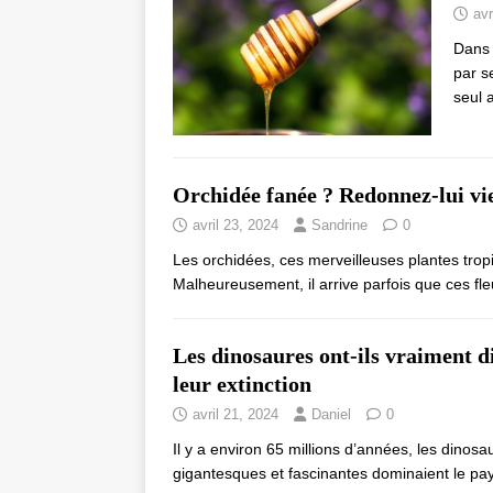
avr
Dans 
par s
seul 
Orchidée fanée ? Redonnez-lui vie 
avril 23, 2024
Sandrine
0
Les orchidées, ces merveilleuses plantes trop
Malheureusement, il arrive parfois que ces fl
Les dinosaures ont-ils vraiment d
leur extinction
avril 21, 2024
Daniel
0
Il y a environ 65 millions d’années, les dinos
gigantesques et fascinantes dominaient le pa