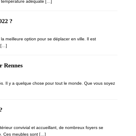
ne température adéquate
[…]
022 ?
a meilleure option pour se déplacer en ville. Il est
.
[…]
ur Rennes
s. Il y a quelque chose pour tout le monde. Que vous soyez
?
érieur convivial et accueillant, de nombreux foyers se
ce. Ces meubles sont
[…]