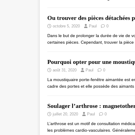
Ou trouver des pièces détachées 
octobre 5, 2020
Paul
0
Dans le but de prolonger la durée de vie de vo
certaines pièces. Cependant, trouver la pièce
Pourquoi opter pour une moustiqu
août 31, 2020
Paul
0
La moustiquaire porte-fenêtre aimantée est e
cadre des portes et elle possède des aimant
Soulager l’arthrose : magnetothe
juillet 20, 2020
Paul
0
L’arthrose est un motif de consultation médicale
les problèmes cardio-vasculaires. Généralem