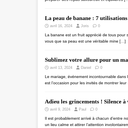
La peau de banane : 7 utilisations
avril 16, 2024
Joris
0
La banane est un fruit apprécié de tous pour s
vous que sa peau est une véritable mine
[…]
Sublimez votre allure pour un mar
avril 13, 2024
Daniel
0
Le mariage, événement incontournable dans la
est l’occasion pour les invités de montrer leur
Adieu les grincements ! Silence à
avril 9, 2024
Paul
0
Il est probablement arrivé à chacun d’entre 
un lieu calme et attirer l’attention involontai