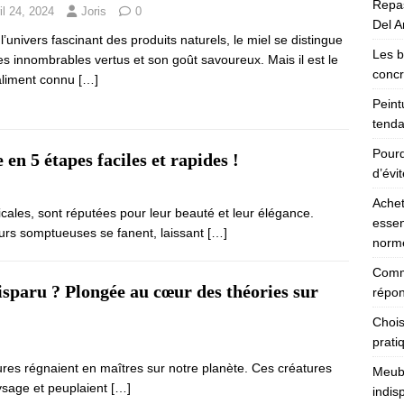
Repas
il 24, 2024
Joris
0
Del Ar
l’univers fascinant des produits naturels, le miel se distingue
Les b
es innombrables vertus et son goût savoureux. Mais il est le
concr
aliment connu
[…]
Peint
tenda
Pourq
en 5 étapes faciles et rapides !
d’évi
Achet
icales, sont réputées pour leur beauté et leur élégance.
essen
eurs somptueuses se fanent, laissant
[…]
norm
Comme
isparu ? Plongée au cœur des théories sur
répon
Chois
prati
aures régnaient en maîtres sur notre planète. Ces créatures
Meubl
ysage et peuplaient
[…]
indis