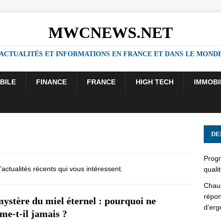
MWCNEWS.NET
ACTUALITÉS ET INFORMATIONS EN FRANCE ET DANS LE MOND
BILE
FINANCE
FRANCE
HIGH TECH
IMMOBI
DE
Progr
’actualités récents qui vous intéressent.
quali
Chaus
répon
ystère du miel éternel : pourquoi ne
d’er
me-t-il jamais ?