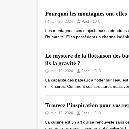
Pourquoi les montagnes ont-elles 
avril 20, 2024
Paul
0
Les montagnes, ces majestueuses étendues de t
l’humanité. Elles possèdent un charme indéniab
Le mystère de la flottaison des b
ils la gravité ?
avril 19, 2024
Joris
0
La capacité des bateaux à flotter sur l’eau es
millénaires. Comment ces structures massive
Trouvez l’inspiration pour vos re
avril 19, 2024
Joris
0
La cuisine est un art qui se renouvelle sans cess
préparer des repas savoureux et équilibrés
[